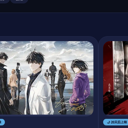
🌙 20天后上映
映