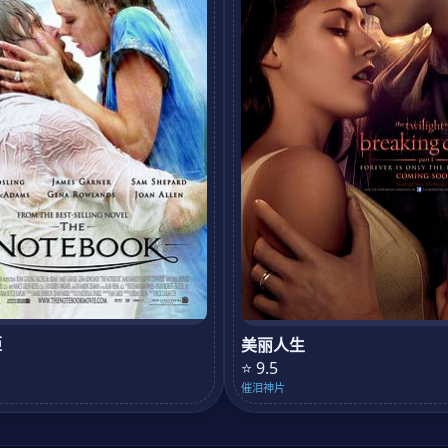
姬
美丽人生
⭐ 9.5
催泪神片