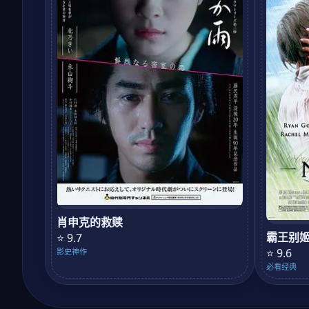
肖申克的救赎
霸王别
⭐ 9.7
⭐ 9.6
影史神作
必看经典