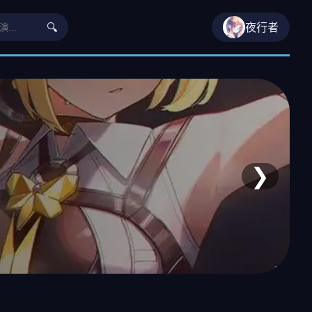
🔍
夜行者
❯