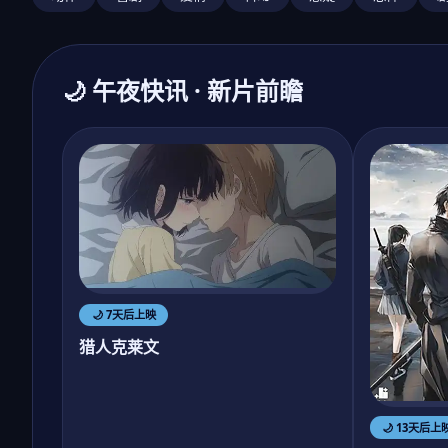
🌙 午夜快讯 · 新片前瞻
🌙 7天后上映
猎人克莱文
🌙 13天后上