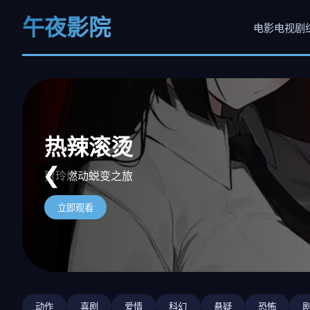
午夜影院
电影
电视剧
阿凡达：水之道
热辣滚烫
沙丘2
❮
重返潘多拉海洋史诗
贾玲燃动蜕变之旅
天选之子复仇史诗
立即观看
立即观看
立即观看
动作
喜剧
爱情
科幻
悬疑
恐怖