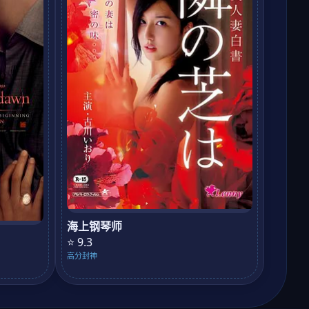
海上钢琴师
⭐ 9.3
高分封神