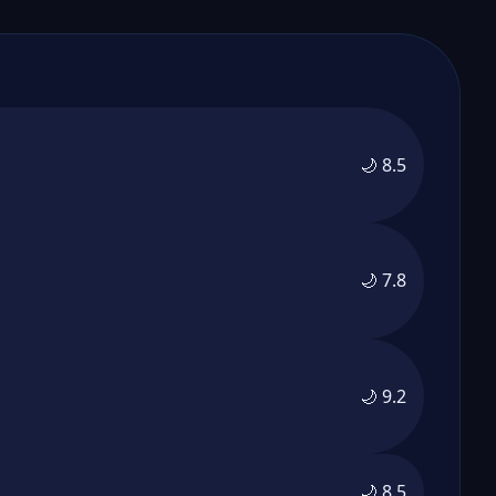
🌙 8.5
🌙 7.8
🌙 9.2
🌙 8.5