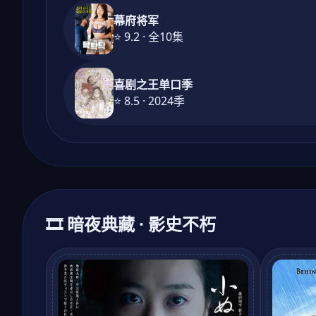
幕府将军
⭐ 9.2 · 全10集
喜剧之王单口季
⭐ 8.5 · 2024季
🎞️ 暗夜典藏 · 影史不朽